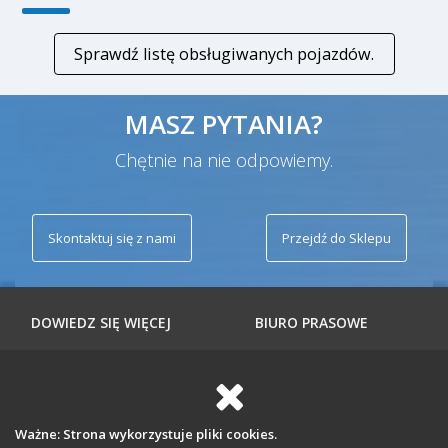
Sprawdź listę obsługiwanych pojazdów.
MASZ PYTANIA?
Chętnie na nie odpowiemy.
Skontaktuj się z nami
Przejdź do Sklepu
DOWIEDZ SIĘ WIĘCEJ
BIURO PRASOWE
SKLEP CDIF
KONTO
Ważne: Strona wykorzystuje pliki cookies.
SPOŁECZNOŚĆ
STRONA CDIF/3